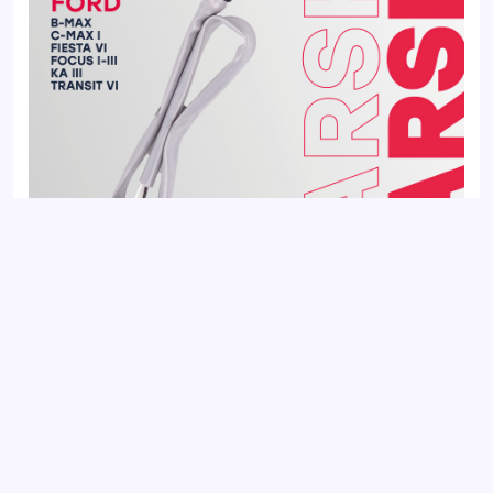
Датчик кислорода (Лямбда-зонд) FORD C-MAX 03-, FOCUS
04-, TAUNUS 75-