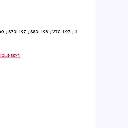
-; S70: I 97-; S80: I 98-; V70: I 97-; II
 ОШИБКУ?