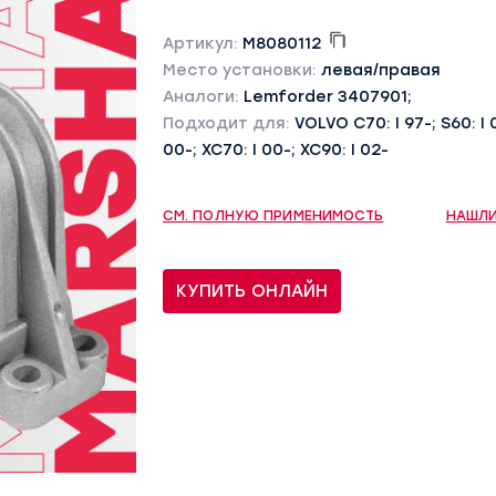
Артикул:
M8080112
Место установки:
левая/правая
Аналоги:
Lemforder 3407901;
Подходит для:
VOLVO C70: I 97-; S60: I 00
00-; XC70: I 00-; XC90: I 02-
СМ. ПОЛНУЮ ПРИМЕНИМОСТЬ
НАШЛИ
КУПИТЬ ОНЛАЙН