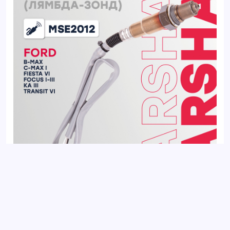
Датчик кислорода (Лямбда-зонд) FORD C-MAX 03-, FOCUS