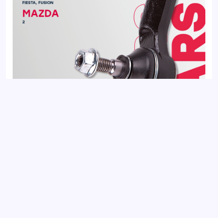
Наконечник рулевой левый передний FORD FIESTA 02-,
FUSION 02-; MAZDA 2 03-