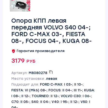
Опора КПП левая
передняя VOLVO S40 04-;
FORD C-MAX 03-, FIESTA
08-, FOCUS 04-, KUGA 08-
Гарантия производителя
3179 руб
Артикул:
M8080278
Место установки:
левая
Подходит для:
FORD C-MAX: I 03-; II 10-;
FIESTA: VI (Mk6) 08-; FOCUS: II 04-; III 11-; KUGA:
I 08-; II 12-; TOURNEO: II 12-; VOLVO C30: I 06-;
C70: II 05-; S40: II 04-; V40: I 95-; II 12-; V50: I
04-