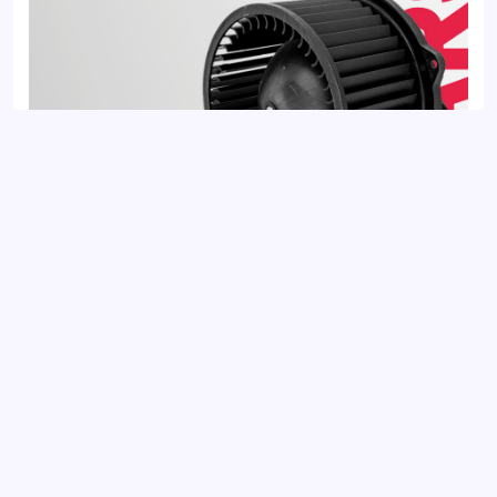
Вентилятор отопителя HYUNDAI ELANTRA 10-, i30 11-; KIA
CEED 12-, CERATO 13-
Добавить отзыв
Ваш электронный адрес не будет