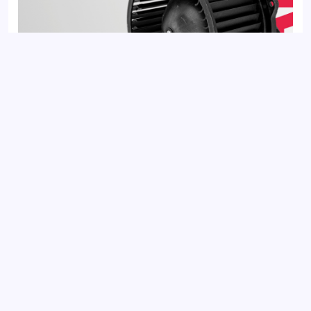
Вентилятор отопителя HYUNDAI ELANTRA 10-, i30 11-; KIA
CEED 12-, CERATO 13-
Добавить отзыв
Ваш электронный адрес не будет
опубликован. Обязательные поля
отмечены *