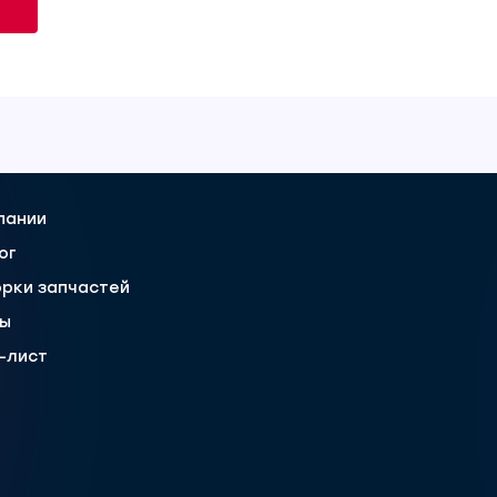
пании
ог
рки запчастей
вы
-лист