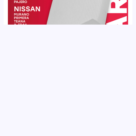
Фильтр салонный JETOUR DASHING 22-, T2 23-, X70 18-, X70
PLUS 20-, X90 PLUS 21-
Добавить отзыв
Ваш электронный адрес не будет
опубликован. Обязательные поля