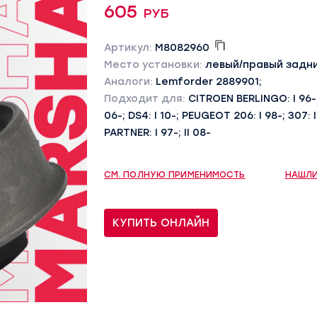
605 руб
Артикул:
M8082960
Место установки:
левый/правый задн
Аналоги:
Lemforder 2889901;
Подходит для:
CITROEN BERLINGO: I 96-; I
06-; DS4: I 10-; PEUGEOT 206: I 98-; 307: I 
PARTNER: I 97-; II 08-
СМ. ПОЛНУЮ ПРИМЕНИМОСТЬ
НАШЛИ
КУПИТЬ ОНЛАЙН