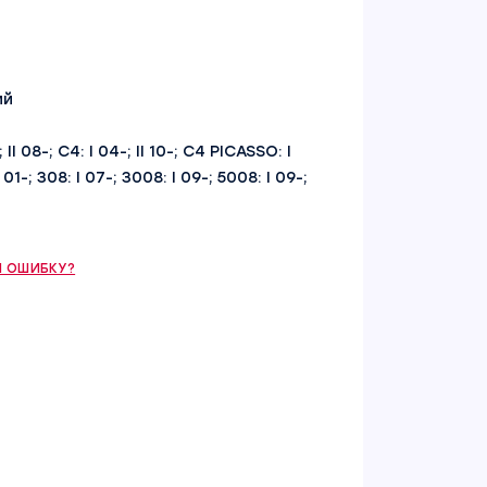
ий
I 08-; C4: I 04-; II 10-; C4 PICASSO: I
01-; 308: I 07-; 3008: I 09-; 5008: I 09-;
 ОШИБКУ?