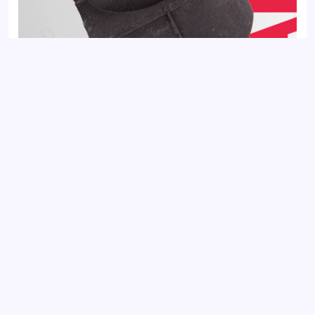
Втулка стабилизатора задняя FORD FOCUS 04-, KUGA 08-,
MONDEO 06-; VOLVO S60 10-, XC70 07-
Добавить отзыв
Ваш электронный адрес не будет
опубликован. Обязательные поля
отмечены *