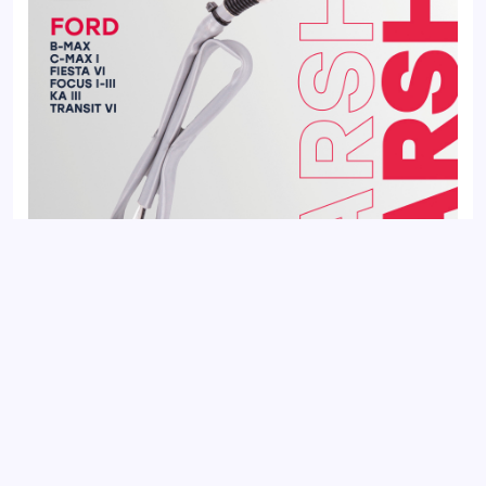
Датчик кислорода (Лямбда-зонд) FORD C-MAX 03-, FOCUS
04-, TAUNUS 75-