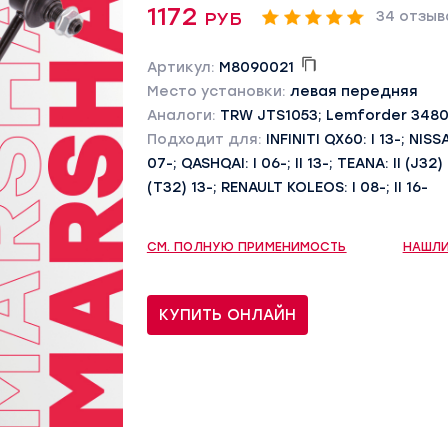
1172 руб
34 отзыв
Артикул:
M8090021
Место установки:
левая передняя
Аналоги:
TRW JTS1053; Lemforder 348
Подходит для:
INFINITI QX60: I 13-; NISS
07-; QASHQAI: I 06-; II 13-; TEANA: II (J32) 0
(T32) 13-; RENAULT KOLEOS: I 08-; II 16-
СМ. ПОЛНУЮ ПРИМЕНИМОСТЬ
НАШЛИ
КУПИТЬ ОНЛАЙН