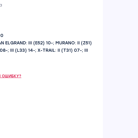
а
00
AN ELGRAND: III (E52) 10-; MURANO: II (Z51)
8-; III (L33) 14-; X-TRAIL: II (T31) 07-; III
 ОШИБКУ?