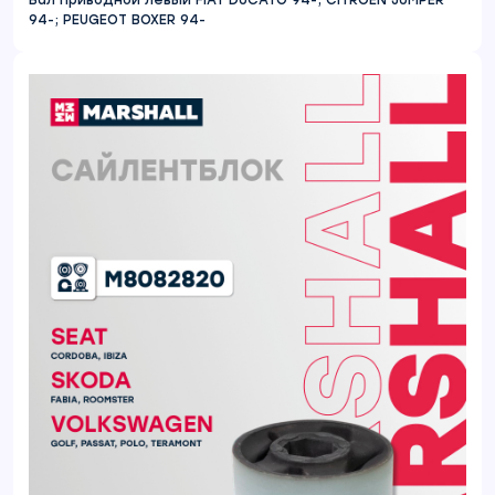
Вал приводной левый FIAT DUCATO 94-; CITROEN JUMPER
94-; PEUGEOT BOXER 94-