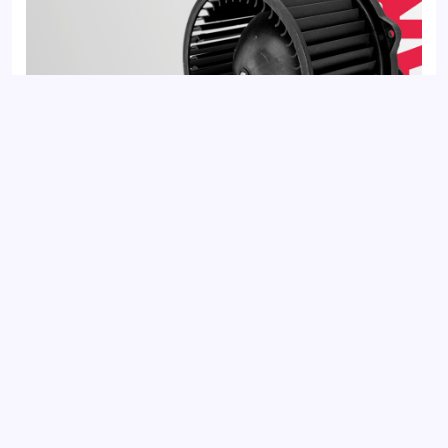
Вентилятор отопителя HYUNDAI ELANTRA 10-, i30 11-; KIA
CEED 12-, CERATO 13-
Добавить отзыв
Ваш электронный адрес не будет
опубликован. Обязательные поля