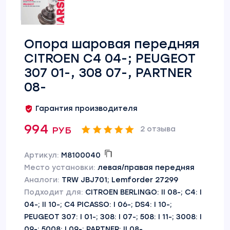
Опора шаровая передняя
CITROEN C4 04-; PEUGEOT
307 01-, 308 07-, PARTNER
08-
Гарантия производителя
994 руб
2 отзыва
Артикул:
M8100040
Место установки:
левая/правая передняя
Аналоги:
TRW JBJ701; Lemforder 27299
Подходит для:
CITROEN BERLINGO: II 08-; C4: I
04-; II 10-; C4 PICASSO: I 06-; DS4: I 10-;
PEUGEOT 307: I 01-; 308: I 07-; 508: I 11-; 3008: I
09-; 5008: I 09-; PARTNER: II 08-