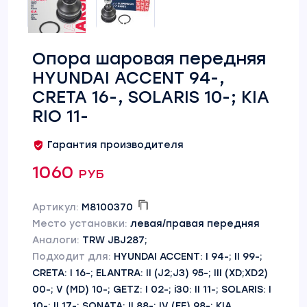
Опора шаровая передняя
HYUNDAI ACCENT 94-,
CRETA 16-, SOLARIS 10-; KIA
RIO 11-
Гарантия производителя
1060 руб
Артикул:
M8100370
Место установки:
левая/правая передняя
Аналоги:
TRW JBJ287;
Подходит для:
HYUNDAI ACCENT: I 94-; II 99-;
CRETA: I 16-; ELANTRA: II (J2;J3) 95-; III (XD;XD2)
00-; V (MD) 10-; GETZ: I 02-; i30: II 11-; SOLARIS: I
10-; II 17-; SONATA: II 88-; IV (EF) 98-; KIA