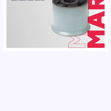
Сайлентблок передний SKODA FABIA 99-; VOLKSWAGEN
GOLF 12-, PASSAT 11-, POLO 01-
Добавить отзыв
Ваш электронный адрес не будет
опубликован. Обязательные поля