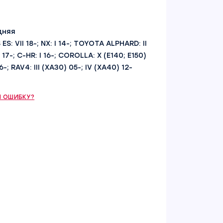
дняя
 ES: VII 18-; NX: I 14-; TOYOTA ALPHARD: II
) 17-; C-HR: I 16-; COROLLA: X (E140; E150)
06-; RAV4: III (XA30) 05-; IV (XA40) 12-
 ОШИБКУ?