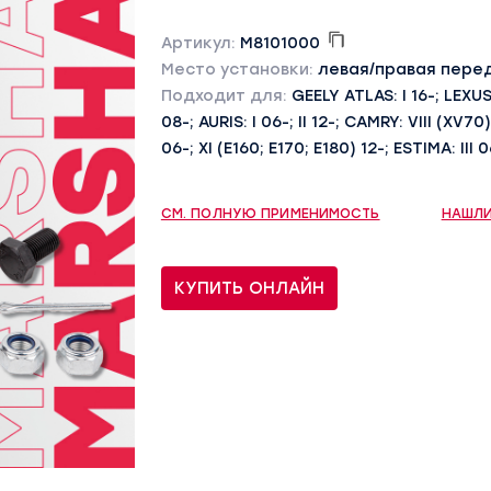
Артикул:
M8101000
Место установки:
левая/правая пере
Подходит для:
GEELY ATLAS: I 16-; LEXUS
08-; AURIS: I 06-; II 12-; CAMRY: VIII (XV70
06-; XI (E160; E170; E180) 12-; ESTIMA: III 
СМ. ПОЛНУЮ ПРИМЕНИМОСТЬ
НАШЛИ
КУПИТЬ ОНЛАЙН