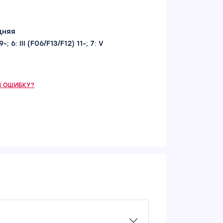
дняя
; 6: III (F06/F13/F12) 11-; 7: V
 ОШИБКУ?