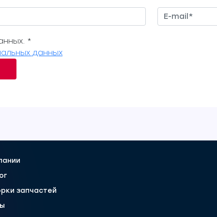
нных. *
альных данных
пании
ог
рки запчастей
вы