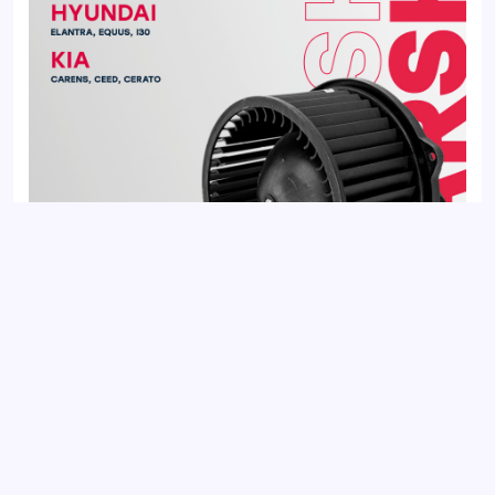
Вентилятор отопителя HYUNDAI ELANTRA 10-, i30 11-; KIA
CEED 12-, CERATO 13-