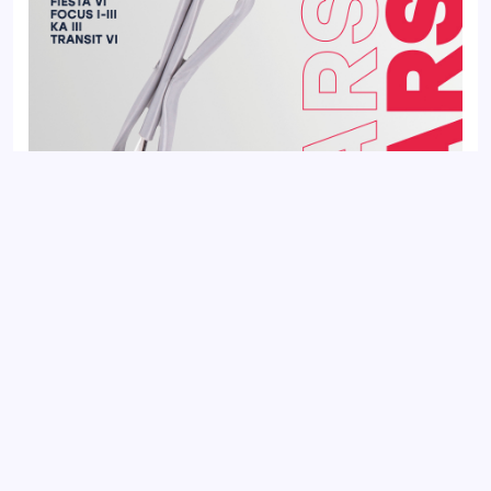
Датчик кислорода (Лямбда-зонд) FORD C-MAX 03-, FOCUS
04-, TAUNUS 75-
Добавить отзыв