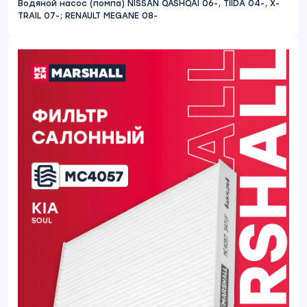
Водяной насос (помпа) NISSAN QASHQAI 06-, TIIDA 04-, X-
TRAIL 07-; RENAULT MEGANE 08-