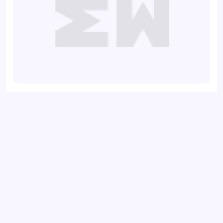
Ступица передняя BMW 1 04-, 3 04-, X1 09-, Z4 09-
Добавить отзыв
Ваш электронный адрес не будет
опубликован. Обязательные поля
отмечены *