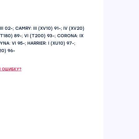
I 02-; CAMRY: III (XV10) 91-; IV (XV20)
 (T180) 89-; VI (T200) 93-; CORONA: IX
NA: VI 95-; HARRIER: I (XU10) 97-;
20) 96-
 ОШИБКУ?