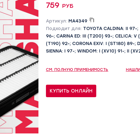
759 руб
Артикул:
MA4349
Подходит для:
TOYOTA CALDINA: II 97-; II
96-; CARINA ED: III (T200) 93-; CELICA: V
(T190) 92-; CORONA EXIV: I (ST180) 89-; DY
SIENNA: I 97-; WINDOM: I (XV10) 91-; II (XV
СМ. ПОЛНУЮ ПРИМЕНИМОСТЬ
НАШЛИ
КУПИТЬ ОНЛАЙН