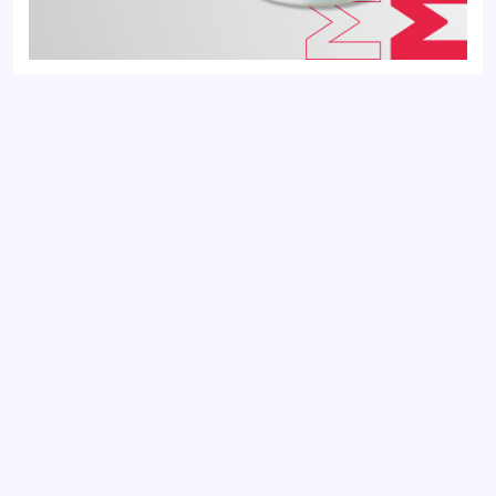
Сайлентблок передний SKODA FABIA 99-; VOLKSWAGEN
GOLF 12-, PASSAT 11-, POLO 01-
Добавить отзыв
Ваш электронный адрес не будет
опубликован. Обязательные поля
отмечены *
Оцените товар