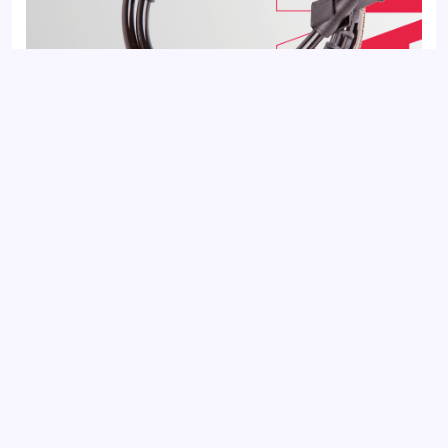
Датчик ABS передний LADA LARGUS 12-; RENAULT CLIO 05-,
LOGAN 04-, SANDERO 07-
Добавить отзыв
Ваш электронный адрес не будет
опубликован. Обязательные поля
отмечены *