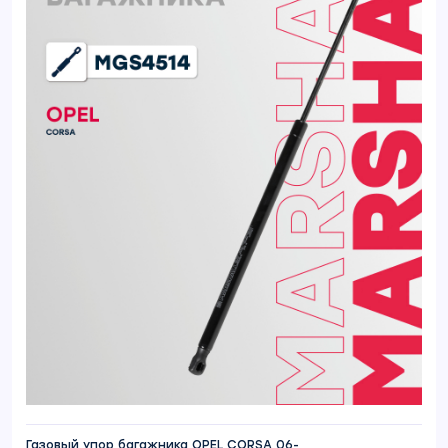
Газовый упор багажника OPEL CORSA 06-