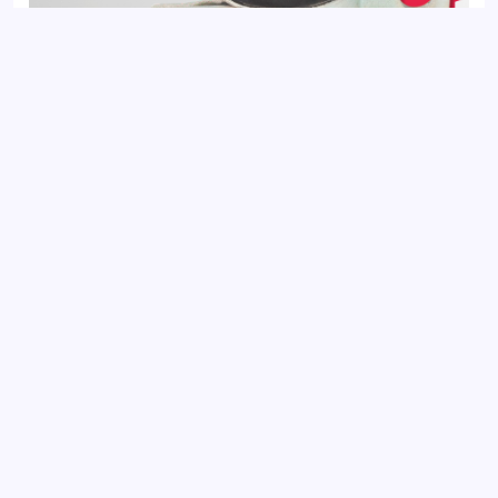
Сайлентблок передний FIAT DUCATO 94-; CITROEN JUMPER
94-; PEUGEOT BOXER 94-
Добавить отзыв
Ваш электронный адрес не будет
опубликован. Обязательные поля
отмечены *
Оцените товар