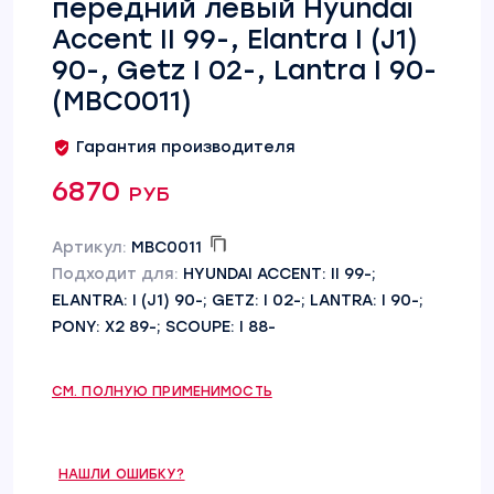
передний левый Hyundai
Accent II 99-, Elantra I (J1)
90-, Getz I 02-, Lantra I 90-
(MBC0011)
Гарантия производителя
6870 руб
Артикул:
MBC0011
Подходит для:
HYUNDAI ACCENT: II 99-;
ELANTRA: I (J1) 90-; GETZ: I 02-; LANTRA: I 90-;
PONY: X2 89-; SCOUPE: I 88-
СМ. ПОЛНУЮ ПРИМЕНИМОСТЬ
НАШЛИ ОШИБКУ?