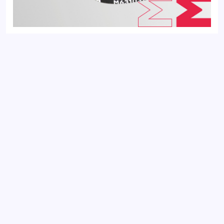
Ремень поликлиновой 4PK1102E CITROEN JUMPER 06-; FIAT
DUCATO 06-; PEUGEOT BOXER 06-
Добавить отзыв
Ваш электронный адрес не будет
опубликован. Обязательные поля
отмечены *
Оцените товар