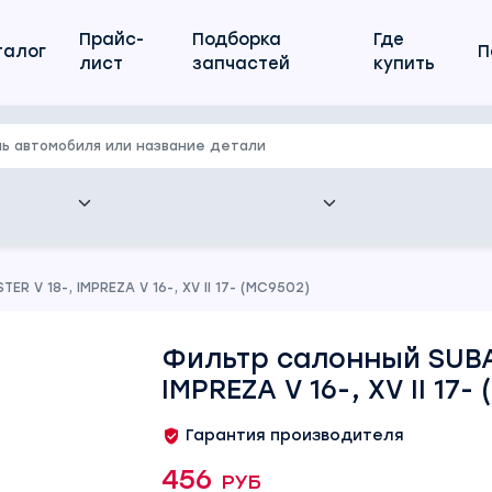
Прайс-
Подборка
Где
талог
П
лист
запчастей
купить
R V 18-, IMPREZA V 16-, XV II 17- (MC9502)
Фильтр салонный SUBA
IMPREZA V 16-, XV II 17-
Гарантия производителя
456 руб