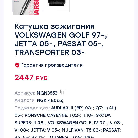
Катушка зажигания
VOLKSWAGEN GOLF 97-,
JETTA 05-, PASSAT 05-,
TRANSPORTER 03-
Гарантия производителя
2447 руб
Артикул:
MGN3553
Аналоги:
NGK 48065;
Подходит для:
AUDI A3: II (8P) 03-; Q7: I (4L)
05-; PORSCHE CAYENNE: I 02-; II 10-; SKODA
SUPERB: II 08-; VOLKSWAGEN GOLF: IV 97-; V 03-;
VI 08-; JETTA: V 05-; MULTIVAN: T5 03-; PASSAT:
B6 05-; B7 11-; TOUAREG: I 02-; II 10-;