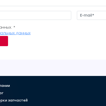
нных. *
альных данных
пании
ог
рки запчастей