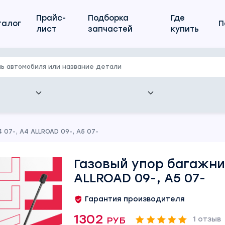
Прайс-
Подборка
Где
талог
П
лист
запчастей
купить
 07-, A4 ALLROAD 09-, A5 07-
Газовый упор багажник
ALLROAD 09-, A5 07-
Гарантия производителя
1302 руб
1 отзыв