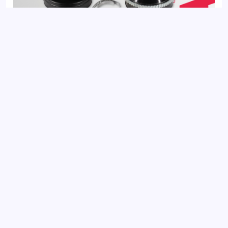
ШРУС внешний с ABS CITROEN JUMPER 94-; FIAT DUCATO
94-; PEUGEOT BOXER 94-
Добавить отзыв
Ваш электронный адрес не будет
опубликован. Обязательные поля
отмечены *
Оцените товар