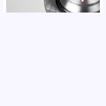
Диск тормозной задний VOLKSWAGEN MULTIVAN 03-,
TOUAREG 02-, TRANSPORTER 03-
Добавить отзыв
Ваш электронный адрес не будет
опубликован. Обязательные поля
отмечены *