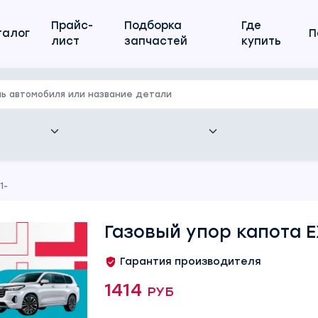
Прайс-
Подборка
Где
талог
П
лист
запчастей
купить
1-
Газовый упор капота E
Гарантия производителя
1414 руб