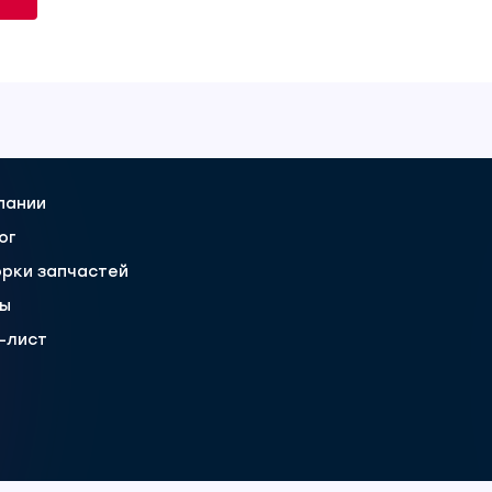
пании
ог
рки запчастей
вы
-лист