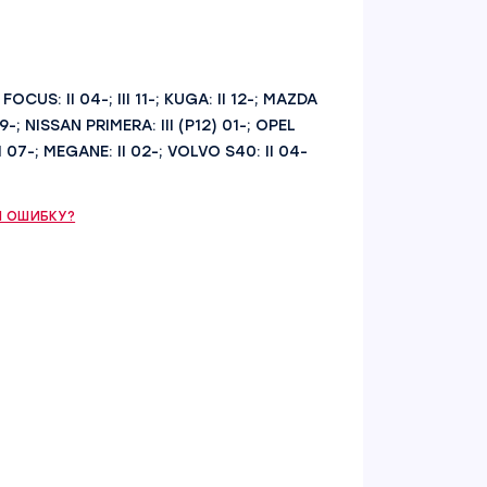
 FOCUS: II 04-; III 11-; KUGA: II 12-; MAZDA
99-; NISSAN PRIMERA: III (P12) 01-; OPEL
I 07-; MEGANE: II 02-; VOLVO S40: II 04-
 ОШИБКУ?