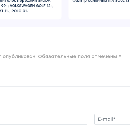
ентблок передний SKODA
Фильтр салонный KIA SOUL 13
A 99-; VOLKSWAGEN GOLF 12-,
T 11-, POLO 01-
 опубликован. Обязательные поля отмечены *