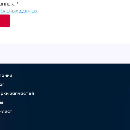
нных. *
альных данных
пании
ог
рки запчастей
вы
-лист