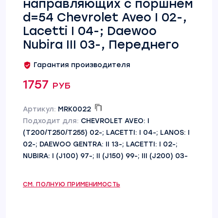
направляющих с поршнем
d=54 Chevrolet Aveo I 02-,
Lacetti I 04-; Daewoo
Nubira III 03-, Переднего
Гарантия производителя
1757 руб
Артикул:
MRK0022
Подходит для:
CHEVROLET AVEO: I
(T200/T250/T255) 02-; LACETTI: I 04-; LANOS: I
02-; DAEWOO GENTRA: II 13-; LACETTI: I 02-;
NUBIRA: I (J100) 97-; II (J150) 99-; III (J200) 03-
СМ. ПОЛНУЮ ПРИМЕНИМОСТЬ