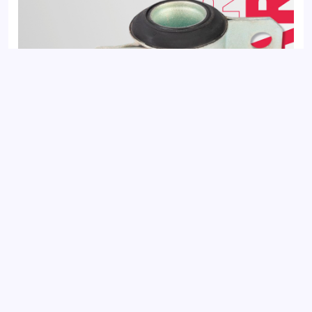
Сайлентблок передний FIAT DUCATO 94-; CITROEN JUMPER
94-; PEUGEOT BOXER 94-
Добавить отзыв
Ваш электронный адрес не будет
опубликован. Обязательные поля
отмечены *