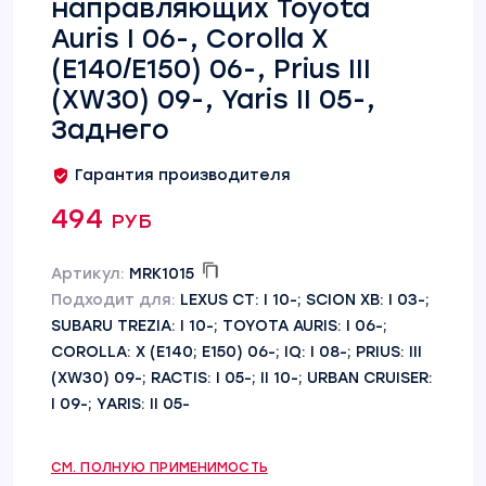
направляющих Toyota
Auris I 06-, Corolla X
(E140/E150) 06-, Prius III
(XW30) 09-, Yaris II 05-,
Заднего
Гарантия производителя
494 руб
Артикул:
MRK1015
Подходит для:
LEXUS CT: I 10-; SCION XB: I 03-;
SUBARU TREZIA: I 10-; TOYOTA AURIS: I 06-;
COROLLA: X (E140; E150) 06-; IQ: I 08-; PRIUS: III
(XW30) 09-; RACTIS: I 05-; II 10-; URBAN CRUISER:
I 09-; YARIS: II 05-
СМ. ПОЛНУЮ ПРИМЕНИМОСТЬ