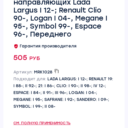
направляющих Lada
Largus I 12-; Renault Clio
90-, Logan I 04-, Megane I
95-, Symbol 99-, Espace
96-, Переднего
Гарантия производителя
505 руб
Артикул:
MRK1028
Подходит для:
LADA LARGUS: I 12-; RENAULT 19:
I 88-; II 92-; 21: I 86-; CLIO: I 90-; II 98-; IV 12-;
ESPACE: I 84-; II 91-; III 96-; LOGAN: I 04-;
MEGANE: I 95-; SAFRANE: I 92-; SANDERO: I 09-;
SYMBOL: I 99-; II 08-
СМ. ПОЛНУЮ ПРИМЕНИМОСТЬ