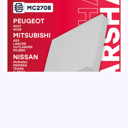
Фильтр салонный JETOUR DASHING 22-, T2 23-, X70 18-, X70
PLUS 20-, X90 PLUS 21-