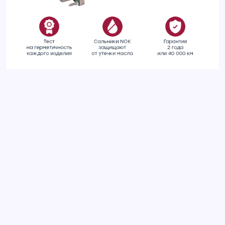
Пневмоамортизатор левый задний LAND ROVER RANGE
ROVER 01-
Добавить отзыв
Ваш электронный адрес не будет
опубликован. Обязательные поля
отмечены *
Оцените товар