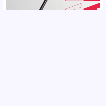
Стойка стабилизатора передняя CITROEN BERLINGO 96-,
XSARA PICASSO 99-; PEUGEOT PARTNER 97-
Добавить отзыв
Ваш электронный адрес не будет
опубликован. Обязательные поля
отмечены *