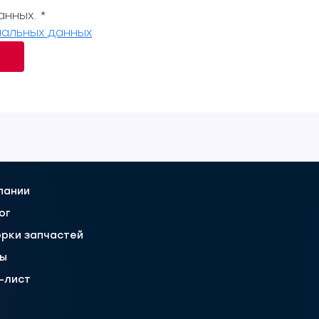
нных. *
альных данных
пании
ог
рки запчастей
вы
-лист