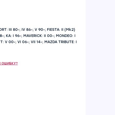
: III 80-; IV 86-; V 90-; FIESTA: II (Mk2)
98-; KA: I 96-; MAVERICK: II 00-; MONDEO: I
IT: V 00-; VI 06-; VII 14-; MAZDA TRIBUTE: I
 ОШИБКУ?