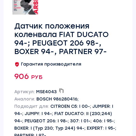
Датчик положения
коленвала FIAT DUCATO
94-; PEUGEOT 206 98-,
BOXER 94-, PARTNER 97-
Гарантия производителя
906 руб
Артикул:
MSE4043
Аналоги:
BOSCH 986280416;
Подходит для:
CITROEN C5: I 00-; JUMPER: I
94-; JUMPY: I 94-; FIAT DUCATO: II (230;244)
94-; PEUGEOT 206: I 98-; 307: I 01-; 406: I 95-;
BOXER: I (Typ 230; Typ 244) 94-; EXPERT: I 95-;
PARTNER: I 97-