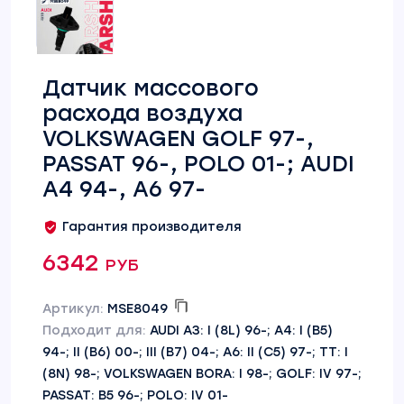
Датчик массового
расхода воздуха
VOLKSWAGEN GOLF 97-,
PASSAT 96-, POLO 01-; AUDI
A4 94-, A6 97-
Гарантия производителя
6342 руб
Артикул:
MSE8049
Подходит для:
AUDI A3: I (8L) 96-; A4: I (B5)
94-; II (B6) 00-; III (B7) 04-; A6: II (C5) 97-; TT: I
(8N) 98-; VOLKSWAGEN BORA: I 98-; GOLF: IV 97-;
PASSAT: B5 96-; POLO: IV 01-