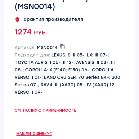
(MSN0014)
Гарантия производителя
1274 руб
Артикул:
MSN0014
Подходит для:
LEXUS IS: II 05-; LX: III 07-;
TOYOTA AURIS: I 06-; II 12-; AVENSIS: II 03-; III
08-; COROLLA: X (E140; E150) 06-; COROLLA
VERSO: I 01-; LAND CRUISER: 70 Series 84-; 200
Series 07-; RAV4: III (XA30) 05-; IV (XA40) 12-;
VERSO: I 09-
СМ. ПОЛНУЮ ПРИМЕНИМОСТЬ
НАШЛИ ОШИБКУ?