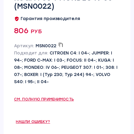
(MSN0022)
Гарантия производителя
806 руб
Артикул:
MSN0022
Подходит для:
CITROEN C4: I 04-; JUMPER: I
94-; FORD C-MAX: I 03-; FOCUS: II 04-; KUGA: I
08-; MONDEO: IV 06-; PEUGEOT 307: I 01-; 308: I
07-; BOXER: I (Typ 230; Typ 244) 94-; VOLVO
S40: I 95-; II 04-
СМ. ПОЛНУЮ ПРИМЕНИМОСТЬ
НАШЛИ ОШИБКУ?