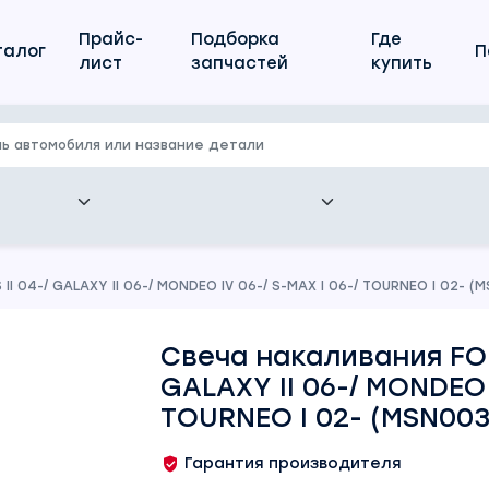
Прайс-
Подборка
Где
талог
П
лист
запчастей
купить
I 04-/ GALAXY II 06-/ MONDEO IV 06-/ S-MAX I 06-/ TOURNEO I 02- (
Свеча накаливания FOR
GALAXY II 06-/ MONDEO I
TOURNEO I 02- (MSN003
Гарантия производителя