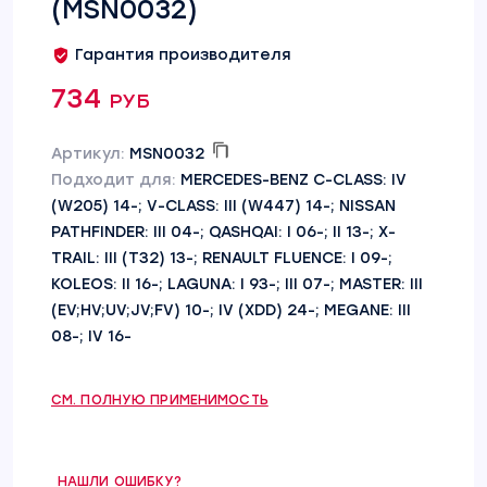
(MSN0032)
Гарантия производителя
734 руб
Артикул:
MSN0032
Подходит для:
MERCEDES-BENZ C-CLASS: IV
(W205) 14-; V-CLASS: III (W447) 14-; NISSAN
PATHFINDER: III 04-; QASHQAI: I 06-; II 13-; X-
TRAIL: III (T32) 13-; RENAULT FLUENCE: I 09-;
KOLEOS: II 16-; LAGUNA: I 93-; III 07-; MASTER: III
(EV;HV;UV;JV;FV) 10-; IV (XDD) 24-; MEGANE: III
08-; IV 16-
СМ. ПОЛНУЮ ПРИМЕНИМОСТЬ
НАШЛИ ОШИБКУ?