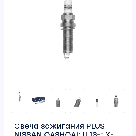
Свеча зажигания PLUS
NISSAN QASHQAI: II 13-; X-