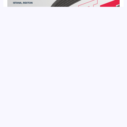
Ремень поликлиновой 6PK2020 MERCEDES-BENZ C-CLASS
93-, E-CLASS 92-; OPEL VECTRA 88-
Добавить отзыв
Ваш электронный адрес не будет
опубликован. Обязательные поля
отмечены *